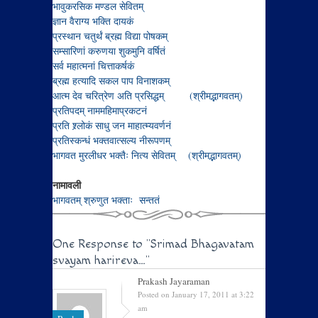
भावुकरसिक मण्डल सेवितम्
ज्ञान वैराग्य भक्ति दायकं
प्रस्थान चतुर्थं ब्रह्म विद्या पोषकम्
सम्सारिणां करुणया शुकमुनि वर्षितं
सर्व महात्मनां चित्ताकर्षकं
ब्रह्म हत्यादि सकल पाप विनाशकम्
आत्म देव चरित्रेण अति प्रसिद्धम् (श्रीमद्भागवतम्)
प्रतिपदम् नाममहिमाप्रकटनं
प्रति श्र्लोकं साधु जन माहात्म्यवर्णनं
प्रतिस्कन्धं भक्तवात्सल्य नीरूपणम्
भागवत मुरलीधर भक्तैः नित्य सेवितम् (श्रीमद्भागवतम्)
नामावली
भागवतम् श्रुणुत भक्ताः सन्ततं
One Response to
"Srimad Bhagavatam
svayam harireva…"
Prakash Jayaraman
Posted on January 17, 2011 at 3:22
am