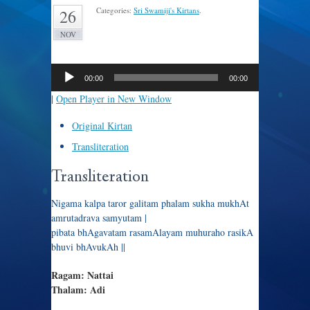
Categories:
Sri Swamiji's Kirtans
.
26
NOV
Audio
Player
00:00
00:00
|
Open Player in New Window
Original Kirtan
Transliteration
Transliteration
Nigama kalpa taror galitam phalam sukha mukhAt
amrutadrava samyutam |
pibata bhAgavatam rasamAlayam muhuraho rasikA
bhuvi bhAvukAh ||
Ragam: Nattai
Thalam: Adi