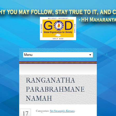
RANGANATHA
PARABRAHMANE
NAMAH
Categories:
Sri Swamiji's Kirtans
.
17