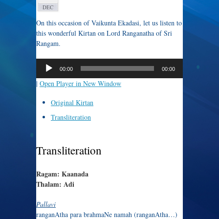
DEC
On this occasion of Vaikunta Ekadasi, let us listen to
this wonderful Kirtan on Lord Ranganatha of Sri
Rangam.
Audio
Player
00:00
00:00
|
Open Player in New Window
Original Kirtan
Transliteration
Transliteration
Ragam: Kaanada
Thalam: Adi
Pallavi
ranganAtha para brahmaNe namah (ranganAtha…)