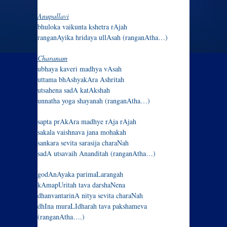
Anupallavi
bhuloka vaikunta kshetra rAjah
ranganAyika hridaya ullAsah (ranganAtha…)
Charanam
ubhaya kaveri madhya vAsah
uttama bhAshyakAra Ashritah
utsahena sadA katAkshah
unnatha yoga shayanah (ranganAtha…)
sapta prAkAra madhye rAja rAjah
sakala vaishnava jana mohakah
sankara sevita sarasija charaNah
sadA utsavaih Ananditah (ranganAtha…)
godAnAyaka parimaLarangah
kAmapUritah tava darshaNena
dhanvantarinA nitya sevita charaNah
dhIna muraLIdharah tava pakshameva
(ranganAtha….)