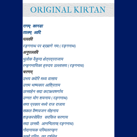
ORIGINAL KIRTAN
रागम्: कानडा
तालम्: आदि
पल्लवि
रङ्गनाथ पर ब्रह्मणे नम:(रङ्गनाथ)
अनुपल्लवि
भुलोक वैकुन्ठ क्षेत्रद्रराजाय
रन्ङ्गनायिका ह्रुदय उल्लासय (रङ्गनाथ)
चरणम्
उभय कवेरि मध्य वासाय
उत्तम भाष्यकार आश्रिताय
उत्साहेन सदा कटाक्षवषर्णाय
उन्नत योग शयनाय (रङ्गनाथ)
सप्त प्रकार मध्ये राज राजाय
सकल वैष्णवजन मोहनाय
शङ्करसेवित सरसिज चरणाय
सदा उत्सवै: आनन्दिताय(रङ्गनाथ)
गोदानायक परिमलरन्ङ्ग
कामो पूरित: तव दर्शनेन