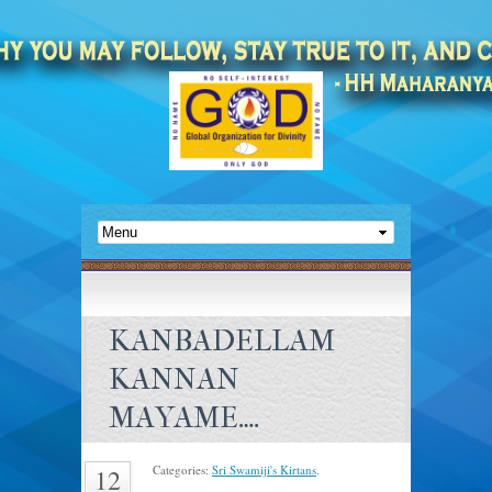
KANBADELLAM
KANNAN
MAYAME….
Categories:
Sri Swamiji's Kirtans
.
12