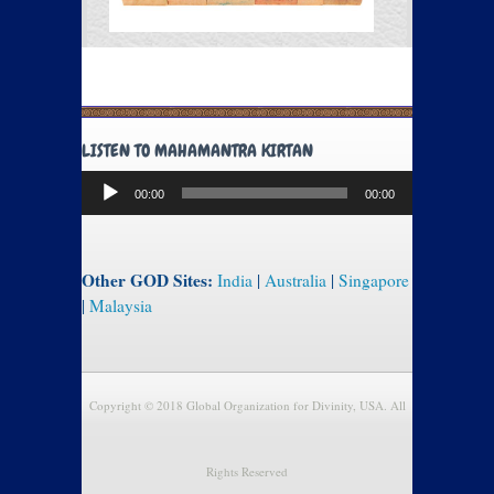
LISTEN TO MAHAMANTRA KIRTAN
Audio
00:00
00:00
Player
Other GOD Sites:
India
|
Australia
|
Singapore
|
Malaysia
Copyright © 2018 Global Organization for Divinity, USA. All
Rights Reserved