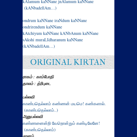
kAlamum kaNNane jnAlamum kaNNane
(kANbadellAm…)
ondrum kaNNane iraNdum kaNNane
ondrirendum kaNNane
kAtchiyum kaNNane kANbAnum kaNNane
sAkshi muraLIdharanum kaNNane
(kANbadellAm…)
ORIGINAL KIRTAN
ராகம் : காம்போதி
தாலம் : த்ரிபுடை
பல்லவி
காண்பதெல்லாம் கண்ணன் மயமெ! கண்களால்.
(காண்பதெல்லாம்..)
அனுபல்லவி
கண்ணனைன்றி வேறொன்றும் கண்டிலேனே!
(காண்பதெல்லாம்)
சரனம்