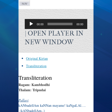
NOV
AUDIO
PLAYER
00:00
00:00
|
OPEN PLAYER IN
NEW WINDOW
Original Kirtan
Transliteration
Transliteration
Ragam: Kambhodhi
Thalam: Tripudai
Pallavi
kANbadellAm kaNNan mayame! kaNgaLAl….
(kANbadellAm..)