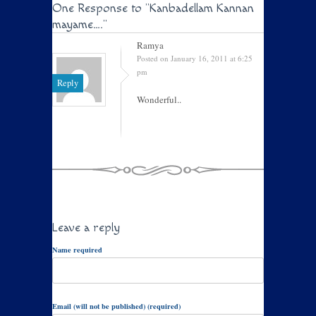
One Response to
"Kanbadellam Kannan
mayame…."
Ramya
Posted on January 16, 2011 at 6:25
pm
Reply
Wonderful..
Leave a reply
Name required
Email (will not be published) (required)