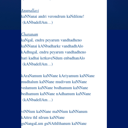
Anupallavi
kaNNanai andri verondrum kaNdilene!
(kANbadellAm…)
Charanam
kaNgaL endru peyarum vandhadheno
kaNNanai kANbadharke vandhadhAlo
kAdhugaL endru peyarum vandhadheno
hari kadhai ketkaveNdum enbadhanAlo
(kANbadellAm…)
kAraNamum kaNNane kAriyamum kaNNane
mudhalum kaNNane mudivum kaNNane
vedamum kaNNane bodhamum kaNNane
bedhamum kaNNane nAdhamum kaNNane
(kANbadellAm…)
viNNum kaNNane maNNum kaNNanum
kAttru thI nIrum kaNNane
guNangaLum guNAthIthanum kaNNane