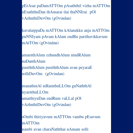
pErAsai paDamATTOm pAsaththil vizha mATTOm
nEsaththuDan thAmarai ilai thaNNIrai pOl
vAzhnthiDuvOm (gOvindan)
kavalaippaDa mATTOm kAlanukku anja mATTOm
puNNIyam pAvam kAlam endRu parithavikkavum
mAtTOm (gOvindan)
amarnthAlum ezhundhAlum nindRAlum
naDanthAlum
pasiththAlum pusiththAlum avan peyaraE
solliDuvOm (gOvindan)
manathinAl niRainthuLLOm guNaththAl
uyarnthuLLOm
amaithiyuDan endRum vaLLal pOl
vAzhnthiDuvOm (gOvindan)
sOmbi thiriyavum mATTOm vambu pEsavum
mATTOm
nambi avan charaNaththai nAmam solli