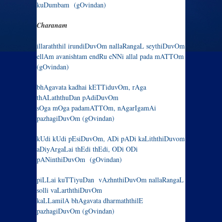
kuDumbam (gOvindan)
Charanam
illaraththil irundiDuvOm nallaRangaL seythiDuvOm
ellAm avanishtam endRu eNNi allal pada mATTOm
(gOvindan)
bhAgavata kadhai kETTiduvOm, rAga
thALaththuDan pAdiDuvOm
sOga mOga padamATTOm, nAgarIgamAi
pazhagiDuvOm (gOvindan)
kUdi kUdi pEsiDuvOm, ADi pADi kaLiththiDuvom
aDiyArgaLai thEdi thEdi, ODi ODi
pANinthiDuvOm (gOvindan)
piLLai kuTTiyuDan vAzhnthiDuvOm nallaRangaL
solli vaLarththiDuvOm
kaLLamilA bhAgavata dharmaththilE
pazhagiDuvOm (gOvindan)