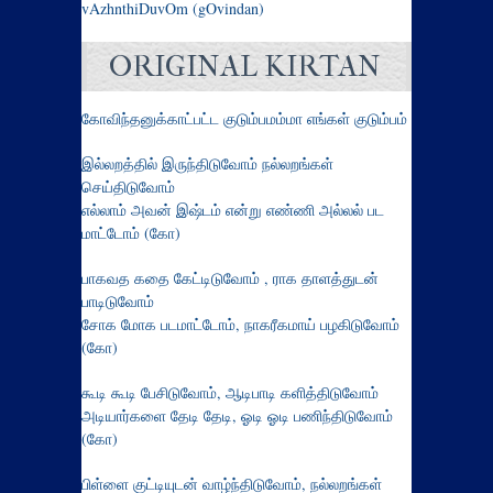
vAzhnthiDuvOm (gOvindan)
ORIGINAL KIRTAN
கோவிந்தனுக்காட்பட்ட குடும்பமம்மா எங்கள் குடும்பம்
இல்லறத்தில் இருந்திடுவோம் நல்லறங்கள்
செய்திடுவோம்
எல்லாம் அவன் இஷ்டம் என்று எண்ணி அல்லல் பட
மாட்டோம் (கோ)
பாகவத கதை கேட்டிடுவோம் , ராக தாளத்துடன்
பாடிடுவோம்
சோக மோக படமாட்டோம், நாகரீகமாய் பழகிடுவோம்
(கோ)
கூடி கூடி பேசிடுவோம், ஆடிபாடி களித்திடுவோம்
அடியார்களை தேடி தேடி, ஓடி ஓடி பணிந்திடுவோம்
(கோ)
பிள்ளை குட்டியுடன் வாழ்ந்திடுவோம், நல்லறங்கள்