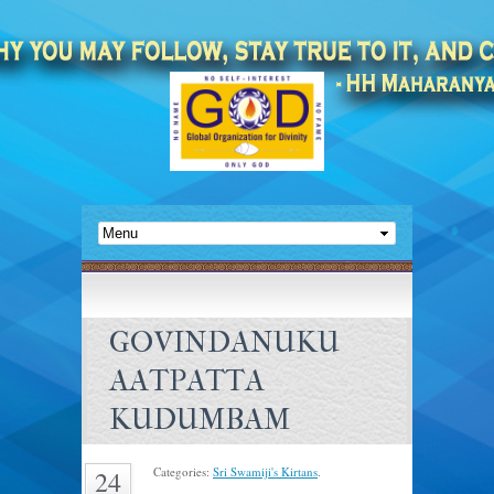
GOVINDANUKU
AATPATTA
KUDUMBAM
Categories:
Sri Swamiji's Kirtans
.
24