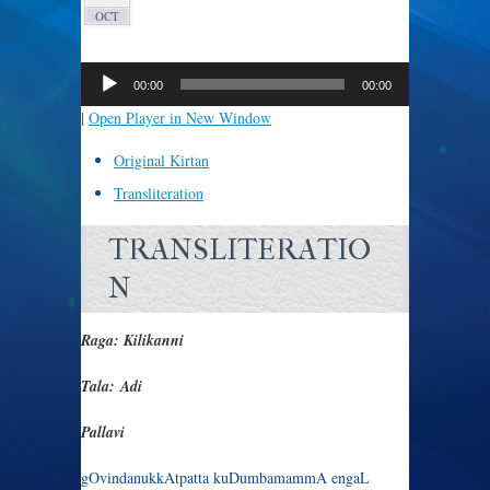
OCT
Audio
Player
00:00
00:00
|
Open Player in New Window
Original Kirtan
Transliteration
TRANSLITERATIO
N
Raga: Kilikanni
Tala: Adi
Pallavi
gOvindanukkAtpatta kuDumbamammA engaL