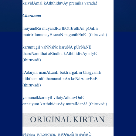
kaividAmal kAththiduvAy premika varada!
Charanam
muyandRu muyandRu thOtrtruthAn pOnEn
mutrtrilumunayE saraN pugunthEnE (thiruvadi)
karumugil vaNNaNe karuNA pUrNaNE
tharuNamithai aRindhu kAththidivAy nIyE
(thiruvadi)
rAdaiyin manALanE baktrargaLin bhagyamE
niththam niththamunai nAn koNdAduvEnE
(thiruvadi)
yamunaikkaraiyil vilaiyAdiduvOnE
ennaiyum kAththiduvAy muralIdarA! (thiruvadi)
ORIGINAL KIRTAN
திருவடி தாமரையை கதியென்று தஞ்சம்