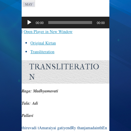
MAY
Audio
Player
00:00
00:00
|
Open Player in New Window
Original Kirtan
Transliteration
TRANSLITERATIO
N
Raga: Madhyamavati
Tala: Adi
Pallavi
thiruvadi tAmaraiyai gatiyendRy thanjamadainthEn