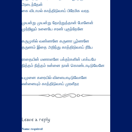
அடைந்தேன்
கை விடாமல் காத்திடுவாய் பிரேமிக வரத
முயன்று முயன்று தோற்றுத்தான் போனேன்
முற்றிலும் உனையே சரண் புகுந்தேனே
கருமுகில் வண்ணனே கருணா பூர்ணனே
தருணம் இதை அறிந்து காத்திடுவாய் நீயே
ராதையின் மணாளனே பக்தர்களின் பாக்யமே
நித்தம் நித்தம் உன்னை நான் கொண்டாடிடுவேனே
யமுனை கரையில் விளையாடிடுவோனே
என்னையும் காத்திடுவாய் முரளீதர
Leave a reply
Name required