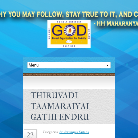
THIRUVADI
TAAMARAIYAI
GATHI ENDRU
Categories:
Sri Swamiji's Kirtans
.
23